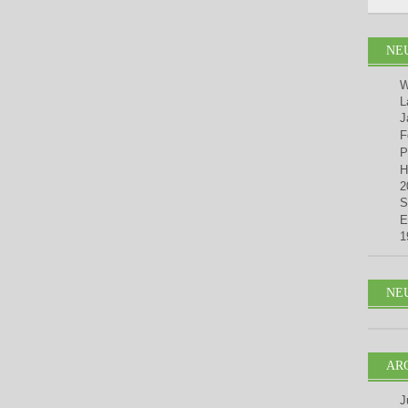
NE
W
L
J
F
P
H
2
S
E
1
NE
AR
J