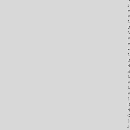
J
M
M
J
D
A
M
M
F
J
D
N
S
A
M
A
M
J
D
N
O
J
J