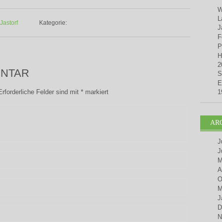
W
L
Jastorf
Kategorie:
J
F
P
H
2
ENTAR
S
E
Erforderliche Felder sind mit
*
markiert
1
AR
J
J
M
A
O
M
J
D
N