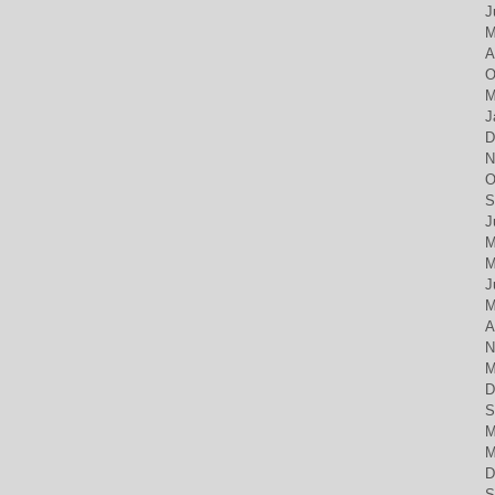
J
M
A
O
M
J
D
N
O
S
J
M
M
J
M
A
N
M
D
S
M
M
D
S