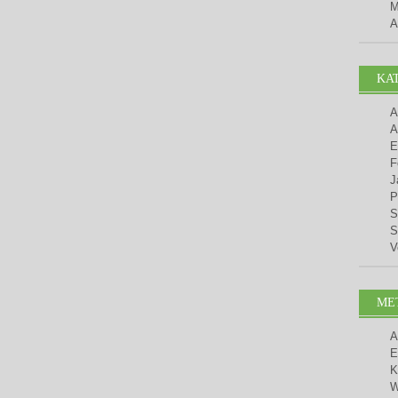
M
A
KA
A
A
E
F
J
P
S
S
V
ME
A
E
K
W