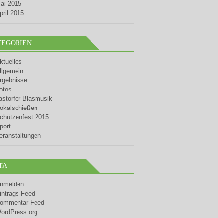
ai 2015
pril 2015
TEGORIEN
ktuelles
llgemein
rgebnisse
otos
astorfer Blasmusik
okalschießen
chützenfest 2015
port
eranstaltungen
TA
nmelden
intrags-Feed
ommentar-Feed
ordPress.org