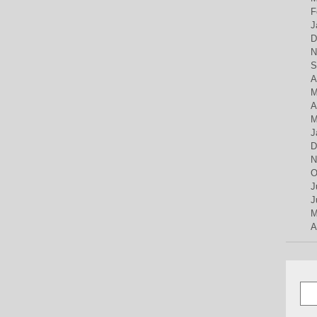
F
J
D
N
S
A
M
A
M
J
D
N
O
J
J
M
A