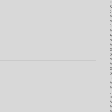
O
S
J
M
M
J
M
A
N
M
D
S
M
M
D
S
J
M
M
J
D
A
M
M