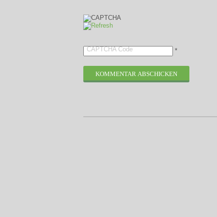
CAPTCHA Code
*