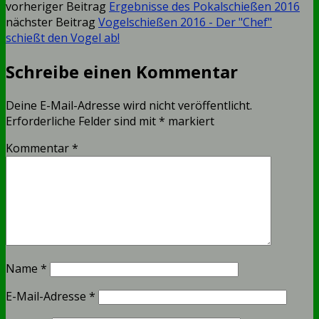
vorheriger Beitrag
Ergebnisse des Pokalschießen 2016
nächster Beitrag
Vogelschießen 2016 - Der "Chef"
schießt den Vogel ab!
Schreibe einen Kommentar
Deine E-Mail-Adresse wird nicht veröffentlicht.
Erforderliche Felder sind mit
*
markiert
Kommentar
*
Name
*
E-Mail-Adresse
*